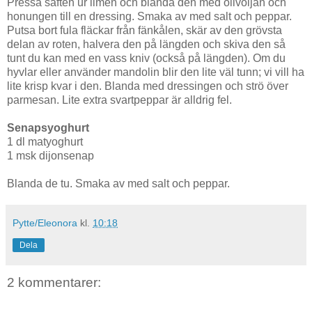
Pressa saften ur limen och blanda den med olivoljan och
honungen till en dressing. Smaka av med salt och peppar.
Putsa bort fula fläckar från fänkålen, skär av den grövsta
delan av roten, halvera den på längden och skiva den så
tunt du kan med en vass kniv (också på längden). Om du
hyvlar eller använder mandolin blir den lite väl tunn; vi vill ha
lite krisp kvar i den. Blanda med dressingen och strö över
parmesan. Lite extra svartpeppar är alldrig fel.
Senapsyoghurt
1 dl matyoghurt
1 msk dijonsenap
Blanda de tu. Smaka av med salt och peppar.
Pytte/Eleonora
kl.
10:18
Dela
2 kommentarer: