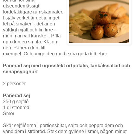
utseendemässigt
fördelaktigare rumskamrater.
I själv verket är det ju inget
fel på smaken - det är en
väldigt mjäll och fin firre -
men man vill kanske... Piffa
upp den en smula. Klä om
den. Panera den, till
exempel. Och omge den med extra goda tillbehör.
Panerad sej med ugnsstekt örtpotatis, fänkålssallad och
senapsyoghurt
2 personer
Panerad sej
250 g sejfilé
1 dl ströbröd
Smör
Skär sejfiléerna i portionsbitar, salta och peppra dem och
vänd dem i ströbröd. Stek dem gyllene i smör, någon minut