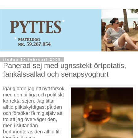
tisdag 10 februari 2009
Panerad sej med ugnsstekt örtpotatis,
fänkålssallad och senapsyoghurt
Igår gjorde jag ett nytt försök
med den billiga och politiskt
korrekta sejen. Jag tittar
alltid pliktskyldigast på den
och försöker få mig själv att
tro att jag överväger den,
men i slutändan
bortprioriteras den alltid till
förmån för sina