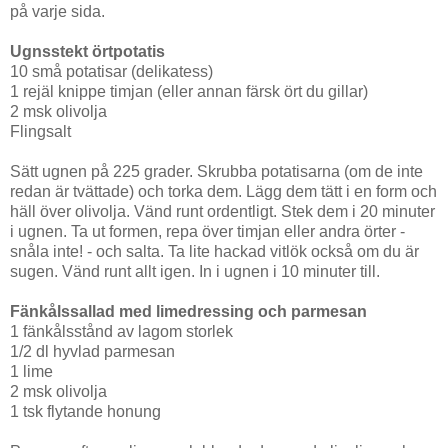
på varje sida.
Ugnsstekt örtpotatis
10 små potatisar (delikatess)
1 rejäl knippe timjan (eller annan färsk ört du gillar)
2 msk olivolja
Flingsalt
Sätt ugnen på 225 grader. Skrubba potatisarna (om de inte
redan är tvättade) och torka dem. Lägg dem tätt i en form och
häll över olivolja. Vänd runt ordentligt. Stek dem i 20 minuter
i ugnen. Ta ut formen, repa över timjan eller andra örter -
snåla inte! - och salta. Ta lite hackad vitlök också om du är
sugen. Vänd runt allt igen. In i ugnen i 10 minuter till.
Fänkålssallad med limedressing och parmesan
1 fänkålsstånd av lagom storlek
1/2 dl hyvlad parmesan
1 lime
2 msk olivolja
1 tsk flytande honung